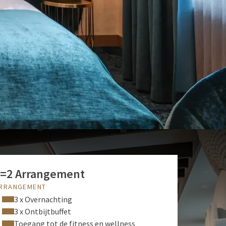
=2 Arrangement
RRANGEMENT
3 x Overnachting
3 x Ontbijtbuffet
Toegang tot de fitness en wellness