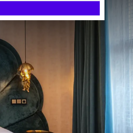
eda
iet van heerlijke
n Brabant.