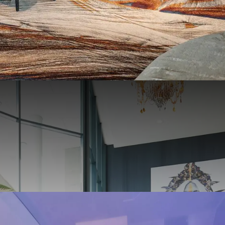
 van
luxe
en
comfort
in een ver
e omgeving. Al generaties lang 
onze kwaliteit en aandacht voor
VERRASSEND VANZELFSPREKEND