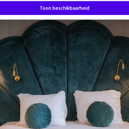
Toon beschikbaarheid
lkom bij Van der Valk Hotel Br
VERRASSEND VANZELFSPREKEND
u de perfecte mix van gastvrijheid, comfort en beleving. Gen
, moderne faciliteiten en een warm ontvangst in het hart va
ad