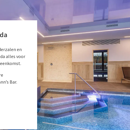
eda
derzalen en
eda alles voor
ijeenkomst.
re
nn’s Bar.