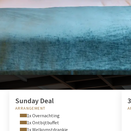
bar
BEKIJK ONZE ARRANGEMENTEN
Sunday Deal
3
ARRANGEMENT
A
1x Overnachting
1x Ontbijtbuffet
1x Welkomstdrankje