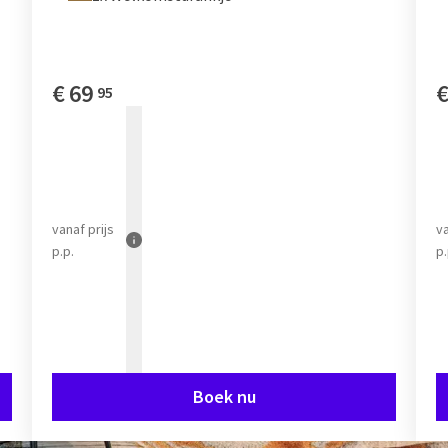
€
69
95
vanaf
prijs
v
p.p.
p.
Boek nu