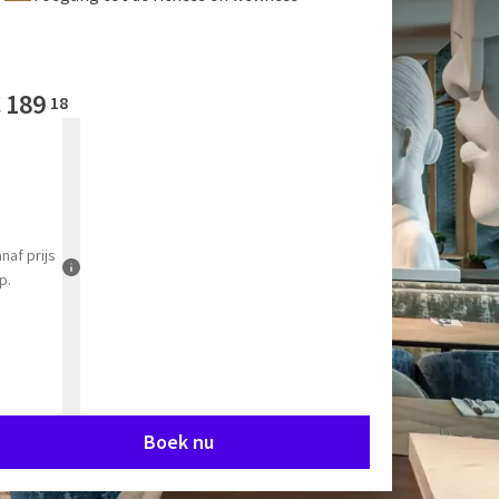
€
189
18
anaf
prijs
p.
Boek nu