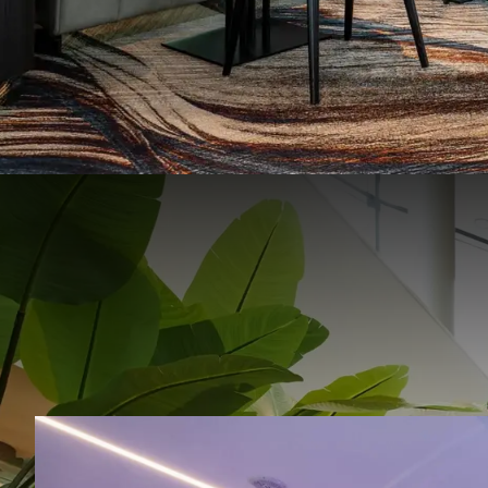
Geniet
gastvrij
bekend om 