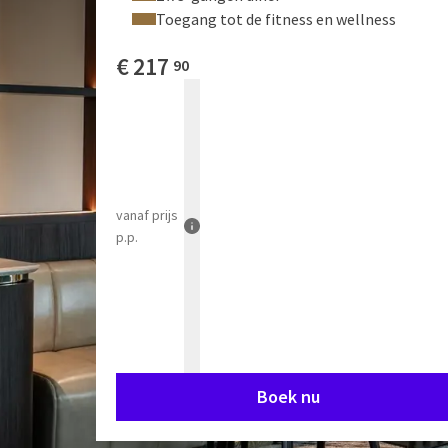
Toegang tot de fitness en wellness
€
217
90
vanaf
prijs
p.p.
Boek nu