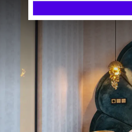
We
Ons hotel biedt 
gerechten
Uitgebreide luxe themasuites
Verschillende luxe themasuites
Ontspan in onze wellness & fitness
Met zwembad, sauna, Turks stoombad en bubbelb