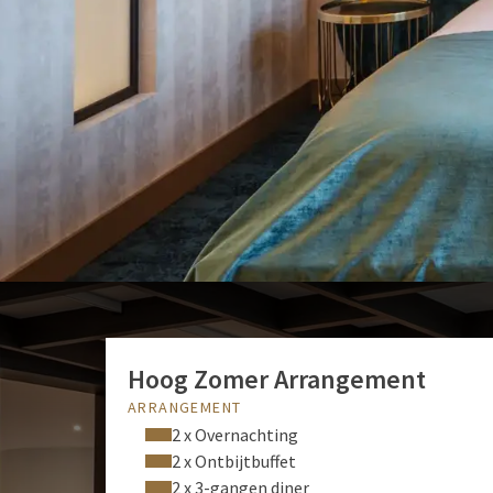
Restaurant & Bar
Ontdek ons restaurant Princeville en Wohrmann' s 
Business & Events
35 multifunctionele vergader- en congreszalen.
8,4
Fantastisch beoordeeld
Uit 353 betrouwbare beoordelingen
Hoog Zomer Arrangement
ARRANGEMENT
2 x Overnachting
2 x Ontbijtbuffet
2 x 3-gangen diner