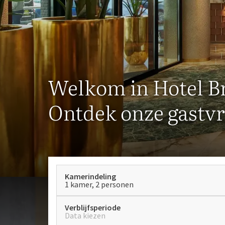
Welkom in Hotel B
Ontdek onze gastvr
Kamerindeling
1 kamer, 2 personen
Verblijfsperiode
Data kiezen