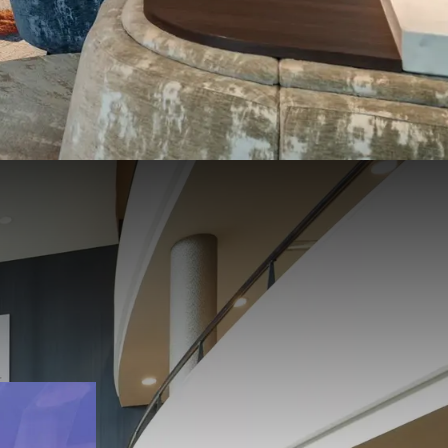
trouwde,
staan wij
 elke gast.