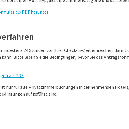
für denselben Hoteltyp, dieselbe Zimmerkategorie und dasselbe
ormular als PDF herunter
verfahren
mindestens 24 Stunden vor Ihrer Check-in-Zeit einreichen, damit 
ann. Bitte lesen Sie die Bedingungen, bevor Sie das Antragsform
gen als PDF
gilt nur für alle Privatzimmerbuchungen in teilnehmenden Hotels,
bedingungen aufgeführt sind.