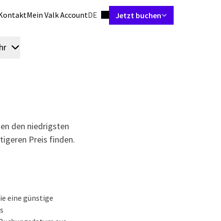
Sprache einstellen
Kontakt
Mein Valk Account
DE
Jetzt buchen
hr
Zimmer & Suiten
Restaurant
Tagungen & Events
Arran
nen den niedrigsten
igeren Preis finden.
ie eine günstige
s