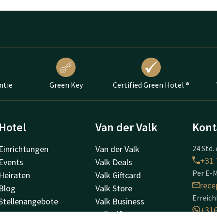
ntie
Green Key
Certified Green Hotel ®
Hotel
Van der Valk
Kont
Einrichtungen
Van der Valk
24 Std. 
+31 
Events
Valk Deals
Per E-M
Heiraten
Valk Giftcard
rece
Blog
Valk Store
Erreic
Stellenangebote
Valk Business
+31
Valk Life