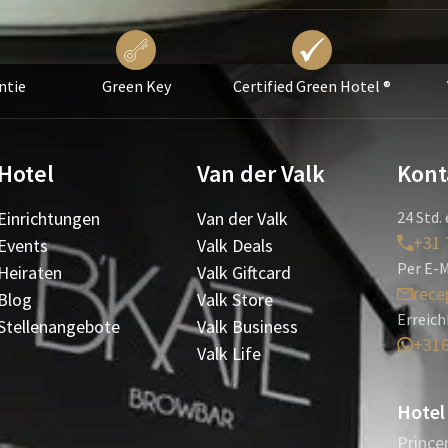
ntie
Green Key
Certified Green Hotel ®
Hotel
Van der Valk
Kont
Einrichtungen
Van der Valk
24 Std. 
+31 
Events
Valk Deals
Per E-M
Heiraten
Valk Giftcard
rece
Blog
Valk Store
Erreic
Stellenangebote
Valk Business
+31
Valk Life
Hotel
Prince