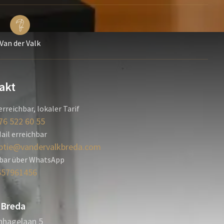
Van der Valk
akt
erreichbar, lokaler Tarif
76 522 60 55
ail erreichbar
ptie@vandervalkbreda.com
hbar über WhatsApp
657961456
 Breda
nhagelaan 5