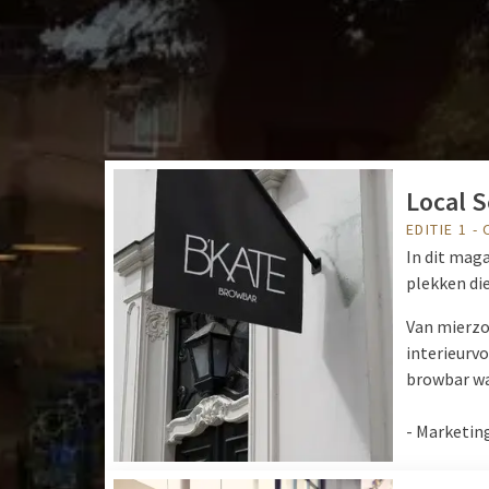
Local 
EDITIE 1 -
In dit maga
plekken die
Van mierzoe
interieurv
browbar waa
- Marketin