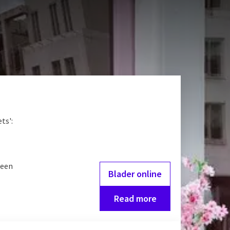
ts':
 een
Blader online
Read more