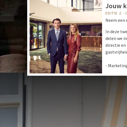
Jouw k
EDITIE 2 -
Neem een ex
In deze tw
delen we in
directie en
gastvrijhei
- Marketin