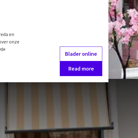
reda en
 over onze
wde
Blader online
Read more