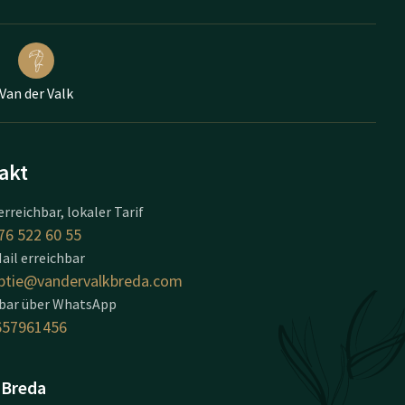
Van der Valk
akt
erreichbar, lokaler Tarif
76 522 60 55
ail erreichbar
ptie@vandervalkbreda.com
hbar über WhatsApp
657961456
 Breda