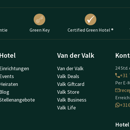
ntie
Green Key
Certified Green Hotel ®
Hotel
Van der Valk
Kont
Einrichtungen
Van der Valk
24 Std. 
+31 
Events
Valk Deals
Per E-M
Heiraten
Valk Giftcard
rece
Blog
Valk Store
Erreic
Stellenangebote
Valk Business
+31
Valk Life
Hotel