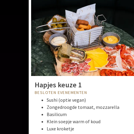
Hapjes keuze 1
BESLOTEN EVENEMENTEN
Sushi (optie vegan)
Zongedroogde tomaat, mozzarella
Basilicum
Klein soepje warm of koud
Luxe kroketje