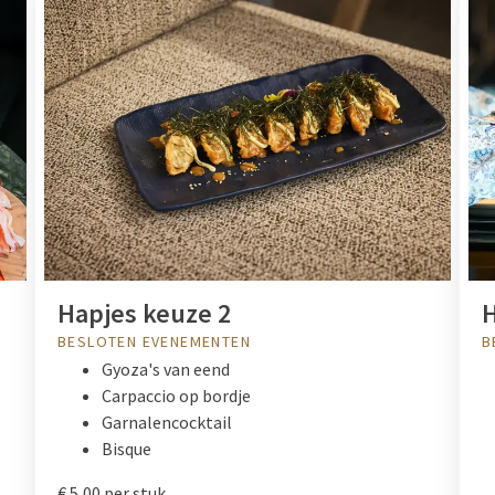
Hapjes keuze 2
H
BESLOTEN EVENEMENTEN
B
Gyoza's van eend
Carpaccio op bordje
Garnalencocktail
Bisque
€ 5,00 per stuk