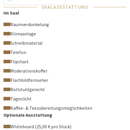
-
SAALAUSSTATTUNG
Im Saal
Raumverdunkelung
Klimaanlage
Schreibmaterial
Telefon
Flipchart
Moderationskoffer
Flachbildfernseher
Rollstuhlgerecht
Tageslicht
Kaffee- & Teezubereitungsmöglichkeiten
Optionale Ausstattung
Whiteboard (25,00 € pro Stück)