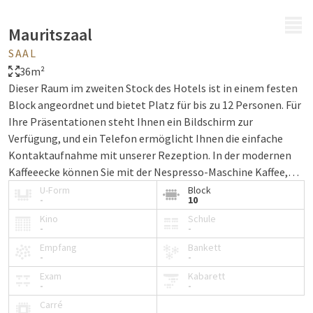
MENÜ
Mauritszaal
SAAL
36m²
Dieser Raum im zweiten Stock des Hotels ist in einem festen
Block angeordnet und bietet Platz für bis zu 12 Personen. Für
Ihre Präsentationen steht Ihnen ein Bildschirm zur
Verfügung, und ein Telefon ermöglicht Ihnen die einfache
Kontaktaufnahme mit unserer Rezeption. In der modernen
Kaffeeecke können Sie mit der Nespresso-Maschine Kaffee,
Cappuccino oder andere Heißgetränke zubereiten. Der
U-Form
Block
-
10
Kühlschrank ist mit einer Auswahl an Erfrischungsgetränken
Kino
Schule
gefüllt, sodass Sie während Ihrer Besprechung stets etwas zu
-
-
trinken haben. Alle Räume lassen sich vollständig abdunkeln
Empfang
Bankett
und sind mit Klimaanlage und WLAN ausgestattet, um Ihnen
-
-
jederzeit Komfort und Funktionalität zu bieten.
Werfen Sie
Exam
Kabarett
-
-
einen Blick in den Mauritszaal
hier
.**
Carré