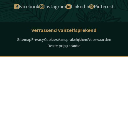
Facebook
Instagram
LinkedIn
Pinterest
verrassend vanzelfsprekend
Sitemap
Privacy
Cookies
Aansprakelijkheid
Voorwaarden
Beste prijsgarantie