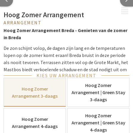
MENU
Hoog Zomer Arrangement
ARRANGEMENT
Hoog Zomer Arrangement Breda - Genieten van de zomer
in Breda
De zon schijnt volop, de dagen zijn lang en de temperaturen
lopen op: de zomer komt eraan! Breda bruist in deze periode
als nooit tevoren. Terrassen zitten vol op de Grote Markt, het
Mastbos biedt verkoelende schaduw en de stad nodigt uit om
KIES UW ARRANGEMENT
lekker buiten te leven. Dit is het ideale seizoen om er samen
even tussenuit te gaan, of u nu kiest voor een ontspannen
Hoog Zomer
Hoog Zomer
vakantie of een romantisch verblijf met z’n tweeën.
Arrangement | Green Stay
Arrangement 3-daags
3-daags
Het Hoog Zomer Arrangement
Speciaal om de zomer te vieren, biedt Van der Valk Breda het
Hoog Zomer
Hoog Zomer Arrangement aan. Met dit arrangement geniet u
Hoog Zomer
Arrangement | Green Stay
van een comfortabel verblijf inclusief overnachting,
Arrangement 4-daags
4-daags
uitgebreid ontbijt en een heerlijk diner. Zo haalt u alles uit de