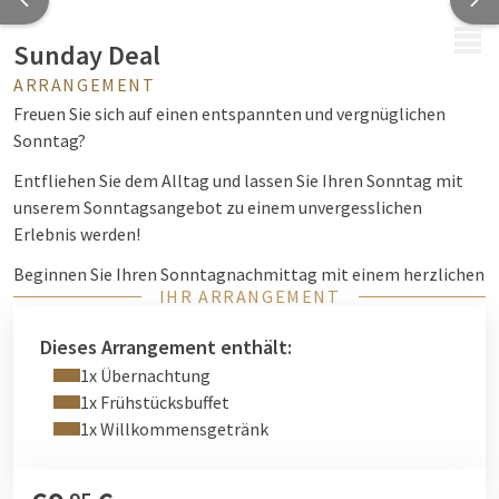
MENÜ
Sunday Deal
ARRANGEMENT
Freuen Sie sich auf einen entspannten und vergnüglichen
Sonntag?
Entfliehen Sie dem Alltag und lassen Sie Ihren Sonntag mit
unserem Sonntagsangebot zu einem unvergesslichen
Erlebnis werden!
Beginnen Sie Ihren Sonntagnachmittag mit einem herzlichen
IHR ARRANGEMENT
Empfang und einem erfrischenden Begrüßungsgetränk in
unserer gemütlichen Wohrmann's Bar. Spüren Sie, wie der
Dieses Arrangement enthält:
Stress der vergangenen Woche nachlässt, während Sie die
1x Übernachtung
Gastfreundschaft und die entspannte Atmosphäre genießen.
1x Frühstücksbuffet
Genießen Sie während Ihres Aufenthalts unsere Wellness- und
1x Willkommensgetränk
Fitnesseinrichtungen.
Nach einer erholsamen Nacht in einem komfortablen