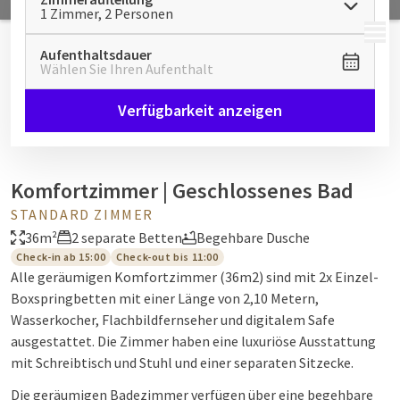
1 Zimmer, 2 Personen
MENÜ
Aufenthaltsdauer
Wählen Sie Ihren Aufenthalt
Verfügbarkeit anzeigen
Komfortzimmer | Geschlossenes Bad
STANDARD ZIMMER
36m²
2 separate Betten
Begehbare Dusche
Check-in ab 15:00
Check-out bis 11:00
Alle geräumigen Komfortzimmer (36m2) sind mit 2x Einzel-
Boxspringbetten mit einer Länge von 2,10 Metern,
Wasserkocher, Flachbildfernseher und digitalem Safe
ausgestattet. Die Zimmer haben eine luxuriöse Ausstattung
mit Schreibtisch und Stuhl und einer separaten Sitzecke.
Die geräumigen Badezimmer verfügen über eine begehbare