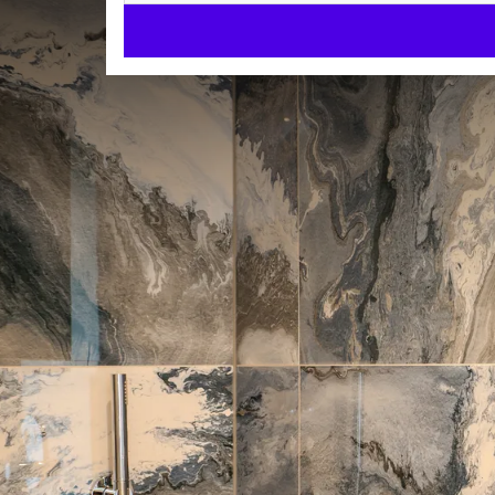
Ocean Suite
FAMILIE SUITE
45m²
Kingsize-Bett
Whirlpool
Check-in ab 15:00
Check-out bis 12:00
Ein Aufenthalt in unserer Ocean Suite wird zweifel
und jedes Mitglied der Familie in die Wärme und Sch
Mit ihrer großzügigen Aufteilung und den Annehmlich
unvergessliches Erlebnis voller Familienspaß und
ZIMMER 
Das großzügige Kingsize-Bett lädt zu erholsamen Nä
Kingsize-Bett
steht ein Etagenbett zur Verfügung, das sich perf
Schlafsofa
Übernachtungen und geheime Geschichten eignet. Un