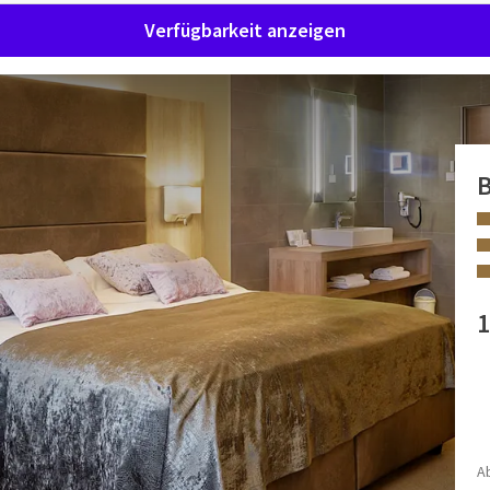
Verfügbarkeit anzeigen
B
nen Wasserkocher und einen Sitzbereich.
1
itzecke, extralange Betten (über 2
 Badezimmer, Telefon, Flachbild-
rvice, Handtücher, Bettwäsche
AUSSTATTUNGEN
Badewanne und Dusche
Begehbare Dusche
A