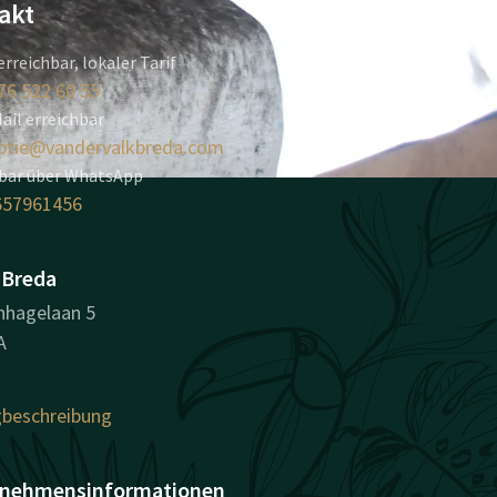
akt
erreichbar, lokaler Tarif
76 522 60 55
ail erreichbar
ptie@vandervalkbreda.com
hbar über WhatsApp
657961456
 Breda
nhagelaan 5
A
beschreibung
nehmensinformationen