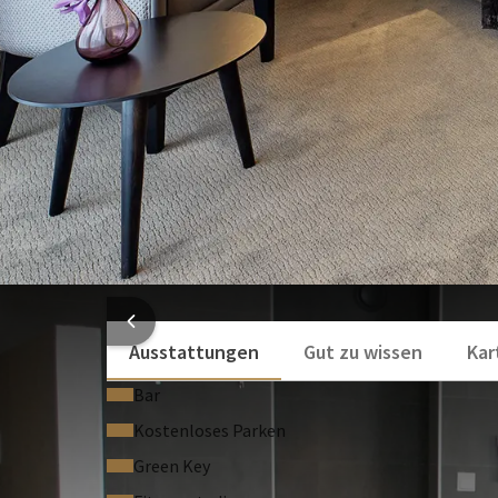
Separate Toilette
Toilettenartikel
Föhn
Mehr anzeigen
HOTELI
Ausstattungen
Gut zu wissen
Kar
Bar
Kostenloses Parken
Green Key