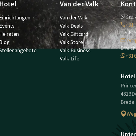
Hotel
Van der Valk
Kont
Einrichtungen
Van der Valk
24 Std. 
+31 
Events
Valk Deals
Per E-M
Heiraten
Valk Giftcard
rece
Blog
Valk Store
Erreic
Stellenangebote
Valk Business
+31
Valk Life
Hotel
Prince
4813D
Breda
Weg
Unter