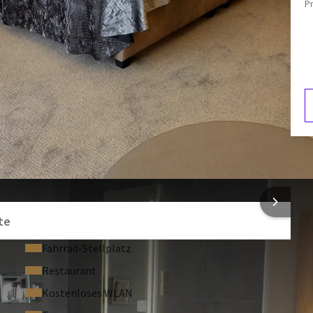
P
Separate Badewanne
Kosmetikspiegel
Schreibtisch
F
3
NFORMATIONEN
te
Fahrrad-Stellplatz
Restaurant
Kostenloses WLAN