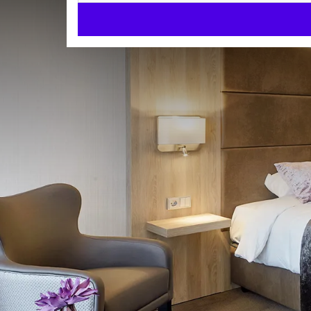
Superior zimmer
KOMFORT ZIMMER
35m²
Doppelbett
Badewanne und Dusche
Check-in ab 15:00
Check-out bis 11:00
Dieses klimatisierte Doppelzimmer verfügt über ei
Zimmerausstattung:
Klimaanlage, Schreibtisch, S
m), Haartrockner, Kostenfreie Pflegeprodukte, WC,
TV, Minibar, Wasserkocher, Kaffeemaschine, Weckse
ZIMMER 
Doppelbett
Regendusche