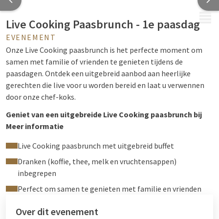
MENU
Live Cooking Paasbrunch - 1e paasdag
EVENEMENT
Onze Live Cooking paasbrunch is het perfecte moment om
samen met familie of vrienden te genieten tijdens de
paasdagen. Ontdek een uitgebreid aanbod aan heerlijke
gerechten die live voor u worden bereid en laat u verwennen
door onze chef-koks.
Geniet van een uitgebreide Live Cooking paasbrunch bij
Van der Valk Breda
Meer informatie
Tijdens onze paasbrunch heeft u keuze uit heerlijke vers
Live Cooking paasbrunch met uitgebreid buffet
gebakken broodjes, diverse warme en koud vlees- en
Dranken (koffie, thee, melk en vruchtensappen)
visgerechten, zoete lekkernijen, salades en fruit. Koffie, thee,
inbegrepen
melk en vruchtensappen zijn inbegrepen bij onze brunch.
Perfect om samen te genieten met familie en vrienden
Wanneer is de Live Cooking paasbrunch?
Over dit evenement
1e paasdag, zondag 5 april | Aanvang 11:30 uur | Locatie