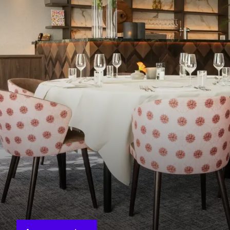
en
reda
MEER INFORMATIE