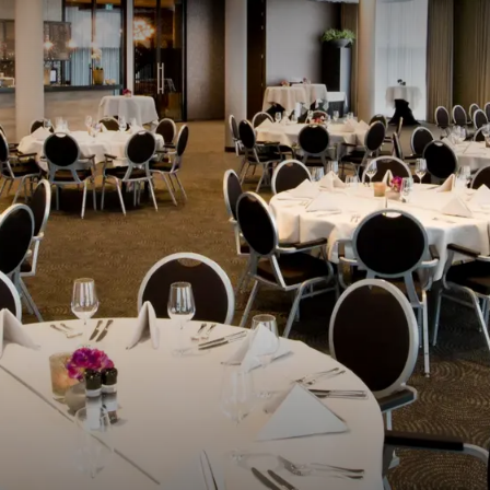
a is gunstig gelegen nabij de snelwegen en is daardoor gemakkelij
me en gratis parkeergelegenheid zodat uw gasten zonder zorgen k
is ons hotel ook goed bereikbaar met het openbaar vervoer, wat e
 begeleiding
jde team van event planners staat klaar om u te ondersteunen bij 
ijfsfeest. Van het eerste overleg tot de uitvoer van het evenement
opt. Wij luisteren naar uw wensen en ideeën en werken nauw met u
te creëren dat aan al uw verwachtingen voldoet.
luxe
fsfeest kunnen uw gasten overnachten in een van onze comfortabe
 gemak, maar zorgt er ook voor dat iedereen volledig kan genieten
e maken over de terugreis. Begin de volgende ochtend met een heer