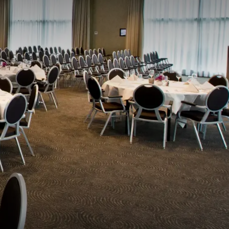
k bereikbaar voor al uw
unnen arriveren en
xtra gemak biedt voor
elke stap van de
, wij zorgen ervoor dat
 samen om een uniek en
le en luxe kamers. Dit
 van het feest zonder
lijk ontbijt in ons