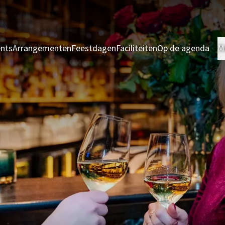
ents
Arrangementen
Feestdagen
Faciliteiten
Op de agenda
M