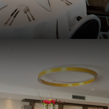
venement in stijl af.
jfsfeest vandaag nog
edrijfsfeest een onvergetelijke ervaring bij Van der Valk Hotel B
de mogelijkheden te bespreken en uw evenement te plannen. Wij
 succes te maken!
a: Uw partner voor succesvolle bedrijsfeesten
fsfeest in Breda plannen in Van der Valk Breda? Neem dan contact
522 60 55
. Wij zijn 24 uur per dag te bereiken. Via onze website kun
k van ons op de hoogte door u aan te melden voor de
nieuwsbrief
.
W
ieding