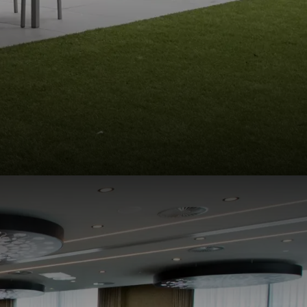
djes. Wij bieden een
pjes. Onze menukaarten
kan genieten van een
ce voor een
eiend evenement wordt.
gen voor een programma