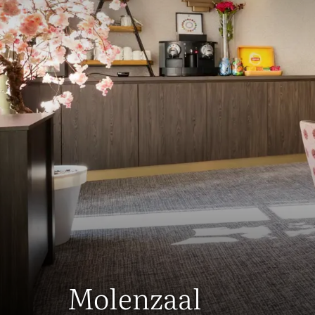
Breda overnacht
Feestzaal
Hotel zwembad b
Molenzaal