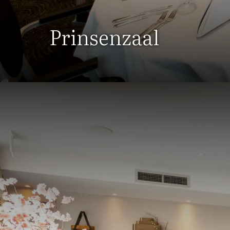
restaurant en sluit uw e
Prinsenzaal
Boek uw bedri
Maak van uw volgende b
contact met ons op om 
bedrijsfeest een groot
Van der Valk Hotel Bred
Wilt u graag een bedrij
mogelijkheden:
+31 76 
ook blijft u gemakkelij
offerte op maat voor u.
Relevante pagina's:
Breda hotel
Hotel breda aanb