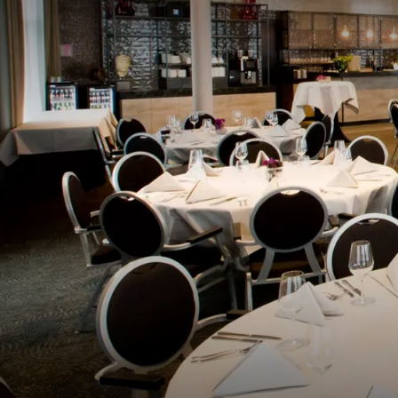
Van der Valk Hotel Bred
gasten. Wij bieden rui
vertrekken. Daarnaast 
uw bezoekers.
Professionele
Ons ervaren en toegewi
organisatie van uw bedr
alels vlekkeloos verlo
op maat gemaakt feest 
Overnacht in 
Na een geslaagd bedrij
biedt niet alleen extra
zich zorgen te hoeven t