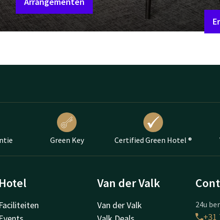
Arrangementen
Er
ntie
Green Key
Certified Green Hotel ®
Hotel
Van der Valk
Cont
Faciliteiten
Van der Valk
24u ber
+31 
Events
Valk Deals