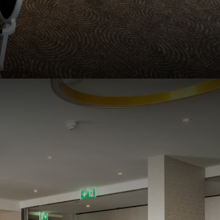
reda. Neem vandaag nog
 staan klaar om van uw
 met ons op voor de
t u een
kamer boeken
en
e maken ook graag een