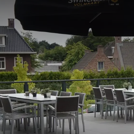
Welkom bij Van der Valk
Of u nu een groot gala,
nodig heeft voor een g
is voor uw bedrijfsfeest
Flexibele eve
Bij Van der Valk Hotel 
aangepast aan de speci
gezelschappen als grot
succes te maken. Van i
voor u.