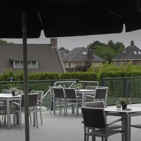
Breda
BEDRIJFSFEEST
 Hotel Breda, de perfecte locatie voor uw volgende bedrijfsfeest i
 een intiem personeelsfeest of een thematisch evenement plant, w
eslaagde en memorabele avond. Ontdek waarom Van der Valk Hotel
.
nementenzalen
Breda beschikken we over diverse multifunctionele zalen die perf
fieke wensen en behoeften van uw evenement. Onze zalen zijn ges
e groepen en zijn voorzien van moderne audiovisuele apparatuur 
ntieme bijeenkomsten tot grootschalige evenementen, wij hebben