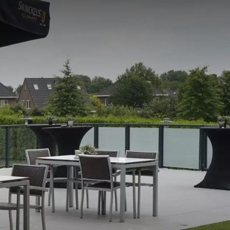
n het hart van Brabant.
ij bieden alles wat u
 Breda de ideale keuze
ect kunnen worden
chikt voor zowel kleine
om uw feest tot een
 de perfecte ruimte