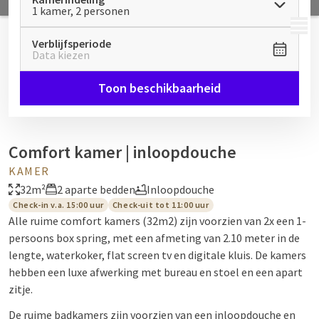
1 kamer, 2 personen
MENU
Verblijfsperiode
Data kiezen
Toon beschikbaarheid
Comfort kamer | inloopdouche
KAMER
32m²
2 aparte bedden
Inloopdouche
Check-in v.a. 15:00 uur
Check-uit tot 11:00 uur
Alle ruime comfort kamers (32m2) zijn voorzien van 2x een 1-
persoons box spring, met een afmeting van 2.10 meter in de
lengte, waterkoker, flat screen tv en digitale kluis. De kamers
hebben een luxe afwerking met bureau en stoel en een apart
zitje.
De ruime badkamers zijn voorzien van een inloopdouche en