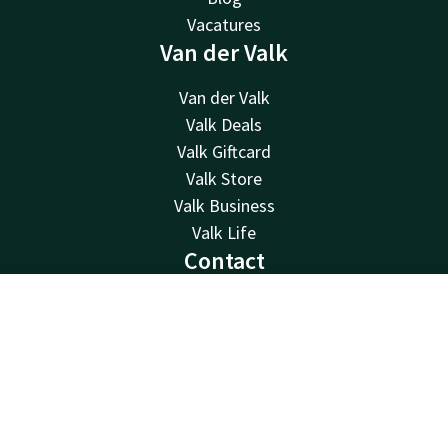
Vacatures
Van der Valk
Van der Valk
Valk Deals
Valk Giftcard
Valk Store
Valk Business
Valk Life
Contact
24u bereikbaar - lokaal tarief
Contact
Account
NL
+31 76 522 60 55
Bereikbaar via mail
Boek nu
receptie@vandervalkbreda.com
Bereikbaar via Whatsapp
+31657961456