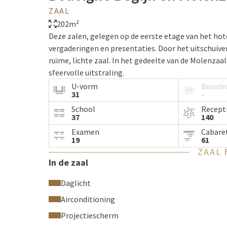
ZAAL
202m²
Deze zalen, gelegen op de eerste etage van het hotel
vergaderingen en presentaties. Door het uitschuiv
ruime, lichte zaal. In het gedeelte van de Molenzaal
sfeervolle uitstraling.
U-vorm
Board
De zaal is uitgerust met een
camera TV
en een tele
31
-
kunnen volledig verduisterd worden en zijn voorzie
School
Recept
37
140
Let op: het terras is helaas niet rolstoeltoeganke
Examen
Cabare
19
61
ZAAL 
In de zaal
Daglicht
Airconditioning
Projectiescherm