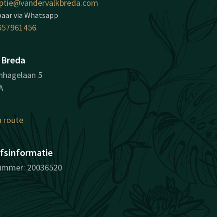
ptie@vandervalkbreda.com
baar via Whatsapp
657961456
 Breda
nhagelaan 5
A
n route
jfsinformatie
ummer: 20036520