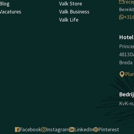
rece
Blog
Valk Store
Bereik
Vacatures
Valk Business
+31
Valk Life
Hotel
Prince
4813D
Breda
Pla
Bedri
KvK-n
Facebook
Instagram
LinkedIn
Pinterest