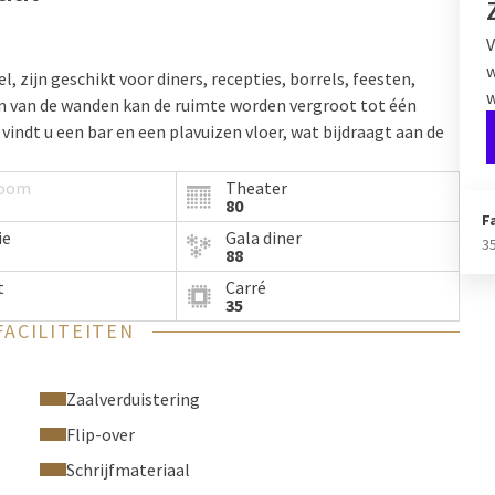
V
w
, zijn geschikt voor diners, recepties, borrels, feesten,
w
en van de wanden kan de ruimte worden vergroot tot één
 vindt u een bar en een plavuizen vloer, wat bijdraagt aan de
room
Theater
foon, en alle opstellingen zijn mogelijk. Al onze zalen
80
F
n van climate control en draadloos internet.
ie
Gala diner
3
88
lijk.
t
Carré
35
FACILITEITEN
Zaalverduistering
Flip-over
Schrijfmateriaal