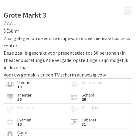
MENU
Grote Markt 3
ZAAL
60m²
Zaal gelegen op de eerste etage van ons vernieuwde business
center.
Deze zaal is geschikt voor presentaties tot 50 personen (in
theater opstelling). Alle vergaderopstellingen zijn mogelijk
in deze zaal.
Voor uw gemak is er een TV scherm aanwezig voor
presentaties en een telefoon voor contact met onze receptie.
U-vorm
Boardroom
19
-
Al onze zalen zijn compleet te verduisteren en voorzien van
Theater
School
climate control en draadloos internet.
50
20
In de break-out ruimte voor de zaal kunt u gebruik maken van
Receptie
Gala diner
onze koffie/ thee faciliteiten en staan diverse frisdranken
-
-
voor u klaar.
Examen
Cabaret
10
31
Loop alvast virtueel door deze zaal
Carré