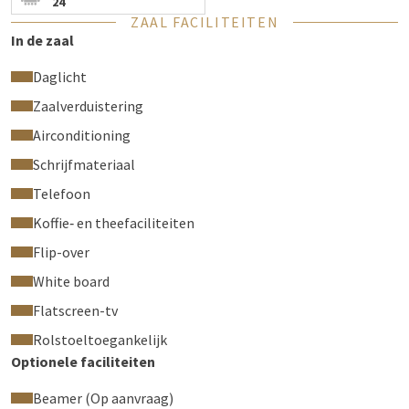
Ontdek de indeling, uitstraling en mogelijkheden voordat u
24
ZAAL FACILITEITEN
langskomt.
In de zaal
Daglicht
Zaalverduistering
Airconditioning
Schrijfmateriaal
Telefoon
Koffie‑ en theefaciliteiten
Flip-over
White board
Flatscreen-tv
Rolstoeltoegankelijk
Optionele faciliteiten
Beamer (Op aanvraag)