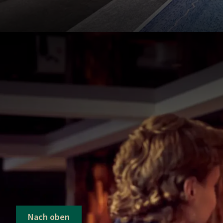
Nach oben