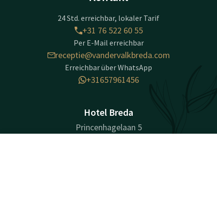
24 Std. erreichbar, lokaler Tarif
+31 76 522 60 55
Per E-Mail erreichbar
receptie@vandervalkbreda.com
Erreichbar über WhatsApp
+31657961456
Hotel Breda
Princenhagelaan 5
4813DA
Breda
Kontakt
Account
DE
Wegbeschreibung
Jetzt buchen
Unternehmensinformationen